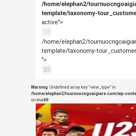
/home/elephan2/tournuocngoaigi
template/taxonomy-tour_custome
active">
/home/elephan2/tournuocngoaigi
template/taxonomy-tour_customers
">
Warning
: Undefined array key "view_type" in
/home/elephan2/tournuocngoaigiare.com/wp-cont
on line
69