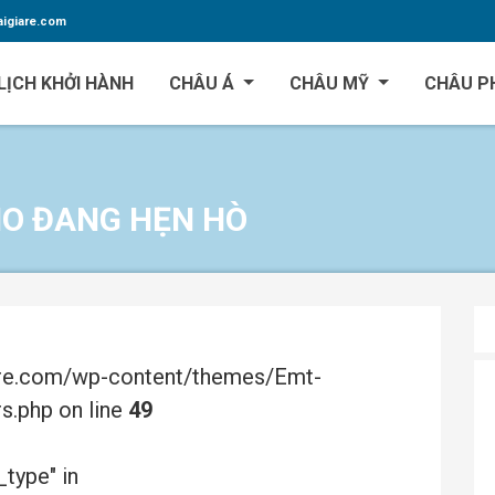
igiare.com
LỊCH KHỞI HÀNH
CHÂU Á
CHÂU MỸ
CHÂU P
HO ĐANG HẸN HÒ
are.com/wp-content/themes/Emt-
.php on line
49
_type" in