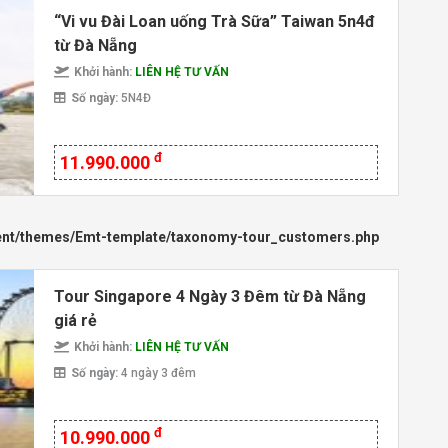
“Vi vu Đài Loan uống Trà Sữa” Taiwan 5n4đ
từ Đà Nẵng
Khởi hành:
LIÊN HỆ TƯ VẤN
Số ngày:
5N4Đ
đ
11.990.000
ent/themes/Emt-template/taxonomy-tour_customers.php
Tour Singapore 4 Ngày 3 Đêm từ Đà Nẵng
giá rẻ
Khởi hành:
LIÊN HỆ TƯ VẤN
Số ngày:
4 ngày 3 đêm
đ
10.990.000