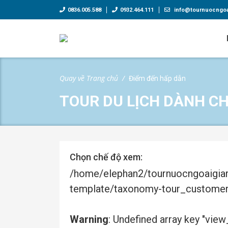
0836.005.588
0932.464.111
info@tournuocngoa
Quay về Trang chủ
Điểm đến hấp dẫn
TOUR DU LỊCH DÀNH C
Chọn chế độ xem:
/home/elephan2/tournuocngoaigi
template/taxonomy-tour_customers
Warning
: Undefined array key "view