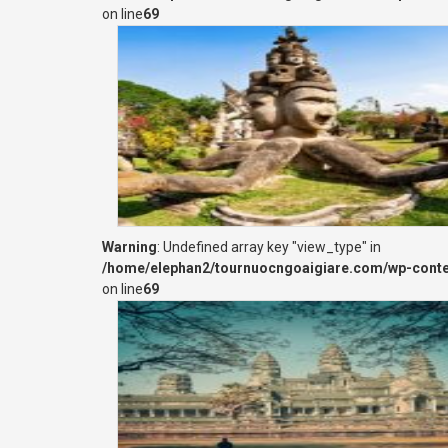
on line
69
Warning
: Undefined array key "view_type" in
/home/elephan2/tournuocngoaigiare.com/wp-cont
on line
69