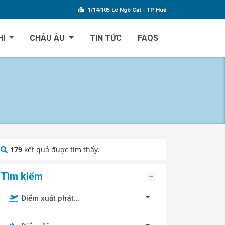
1/14/105 Lê Ngô Cát - TP Huế
HI
CHÂU ÂU
TIN TỨC
FAQS
179
kết quả được tìm thấy.
Tìm kiếm
Điểm xuất phát...