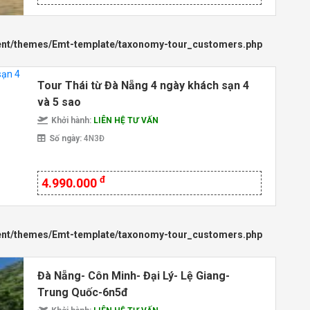
ent/themes/Emt-template/taxonomy-tour_customers.php
Tour Thái từ Đà Nẵng 4 ngày khách sạn 4
và 5 sao
Khởi hành:
LIÊN HỆ TƯ VẤN
Số ngày:
4N3Đ
đ
4.990.000
ent/themes/Emt-template/taxonomy-tour_customers.php
Đà Nẵng- Côn Minh- Đại Lý- Lệ Giang-
Trung Quốc-6n5đ