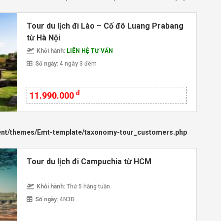
Tour du lịch đi Lào – Cố đô Luang Prabang
từ Hà Nội
Khởi hành:
LIÊN HỆ TƯ VẤN
Số ngày:
4 ngày 3 đêm
đ
11.990.000
ent/themes/Emt-template/taxonomy-tour_customers.php
Tour du lịch đi Campuchia từ HCM
Khởi hành:
Thứ 5 hằng tuần
Số ngày:
4N3Đ