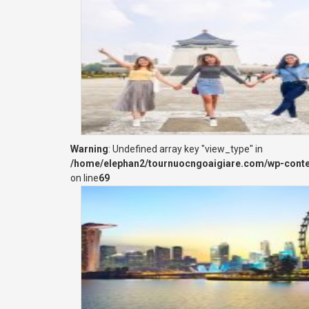
Warning
: Undefined array key "view_type" in
/home/elephan2/tournuocngoaigiare.com/wp-cont
on line
69