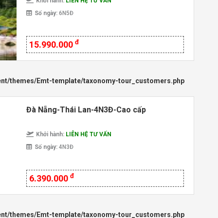
Khởi hành:
LIÊN HỆ TƯ VẤN
Số ngày:
6N5Đ
đ
15.990.000
ent/themes/Emt-template/taxonomy-tour_customers.php
Đà Nẵng-Thái Lan-4N3Đ-Cao cấp
Khởi hành:
LIÊN HỆ TƯ VẤN
Số ngày:
4N3Đ
đ
6.390.000
ent/themes/Emt-template/taxonomy-tour_customers.php