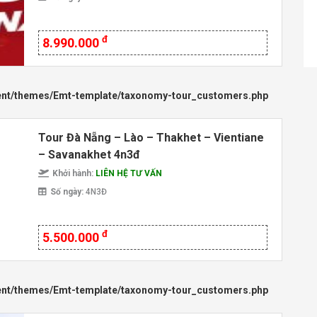
đ
8.990.000
ent/themes/Emt-template/taxonomy-tour_customers.php
Tour Đà Nẵng – Lào – Thakhet – Vientiane
– Savanakhet 4n3đ
Khởi hành:
LIÊN HỆ TƯ VẤN
Số ngày:
4N3Đ
đ
5.500.000
ent/themes/Emt-template/taxonomy-tour_customers.php