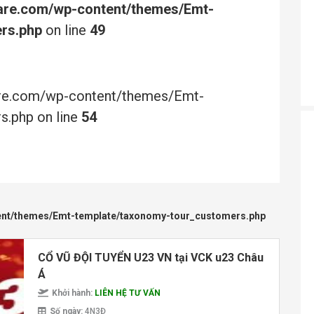
are.com/wp-content/themes/Emt-
rs.php
on line
49
are.com/wp-content/themes/Emt-
.php on line
54
ent/themes/Emt-template/taxonomy-tour_customers.php
CỔ VŨ ĐỘI TUYỂN U23 VN tại VCK u23 Châu
Á
Khởi hành:
LIÊN HỆ TƯ VẤN
Số ngày:
4N3Đ