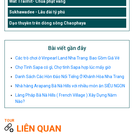
Wat Traimit- Chùa phật vàng
Sukhawadee - Lâu đài tỷ phú
Dạo thuyền trên dòng sông Chaophaya
Bài viết gần đây
Các trò chơi ở Vinpearl Land Nha Trang: Bao Gồm Giá Vé
Chợ Tình Sapa có gì, Chợ tình Sapa hợp lúc mấy giờ
Danh Sách Các Hòn Đảo Nổi Tiếng Ở Khánh Hòa Nha Trang
Nhà hàng Arapang Bà Nà Hills với nhiều món ăn SIÊU NGON
Làng Pháp Bà Nà Hills ( French Village ) Xây Dựng Năm
Nào?
LIÊN QUAN