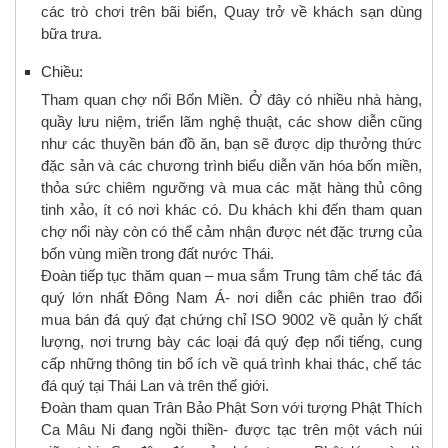
các trò chơi trên bãi biển, Quay trở về khách sạn dùng
bữa trưa.
Chiều:
Tham quan chợ nổi Bốn Miền. Ở đây có nhiều nhà hàng,
quầy lưu niệm, triển lãm nghệ thuật, các show diễn cũng
như các thuyền bán đồ ăn, bạn sẽ được dịp thưởng thức
đặc sản và các chương trình biểu diễn văn hóa bốn miền,
thỏa sức chiêm ngưỡng và mua các mặt hàng thủ công
tinh xảo, ít có nơi khác có. Du khách khi đến tham quan
chợ nổi này còn có thể cảm nhận được nét đặc trưng của
bốn vùng miền trong đất nước Thái.
Đoàn tiếp tục thăm quan – mua sắm Trung tâm chế tác đá
quý lớn nhất Đông Nam Á- nơi diễn các phiên trao đổi
mua bán đá quý đạt chứng chỉ ISO 9002 về quản lý chất
lượng, nơi trưng bày các loại đá quý đẹp nổi tiếng, cung
cấp những thông tin bổ ích về quá trình khai thác, chế tác
đá quý tại Thái Lan và trên thế giới.
Đoàn tham quan Trân Bảo Phật Sơn với tượng Phật Thích
Ca Mâu Ni đang ngồi thiền- được tạc trên một vách núi