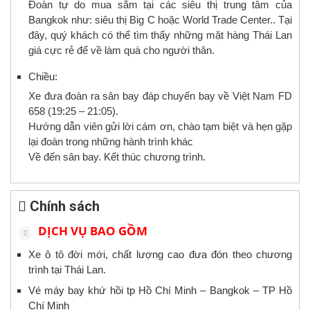
Đoàn tự do mua sắm tại các siêu thị trung tâm của
Bangkok như: siêu thị Big C hoặc World Trade Center.. Tại
đây, quý khách có thể tìm thấy những mặt hàng Thái Lan
giá cực rẻ để về làm quà cho người thân.
Chiều:
Xe đưa đoàn ra sân bay đáp chuyến bay về Việt Nam FD
658 (19:25 – 21:05).
Hướng dẫn viên gửi lời cám ơn, chào tạm biệt và hẹn gặp
lại đoàn trong những hành trình khác
Về đến sân bay. Kết thúc chương trình.
Chính sách
DỊCH VỤ BAO GỒM
Xe ô tô đời mới, chất lượng cao đưa đón theo chương
trình tại Thái Lan.
Vé máy bay khứ hồi tp Hồ Chí Minh – Bangkok – TP Hồ
Chí Minh