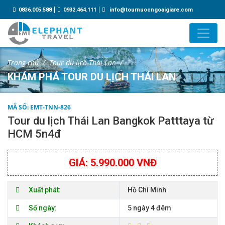
0836.005.588
0932.464.111
info@tournuocngoaigiare.com
Trang chủ
Tour du lịch Thái Lan
KHÁM PHÁ TOUR DU LỊCH THÁI LAN
MÃ SỐ: EMT-TNN-826
Tour du lịch Thái Lan Bangkok Patttaya từ
HCM 5n4đ
GIÁ: 5.990.000 VNĐ
Xuất phát:
Hồ Chí Minh
Số ngày:
5 ngày 4 đêm