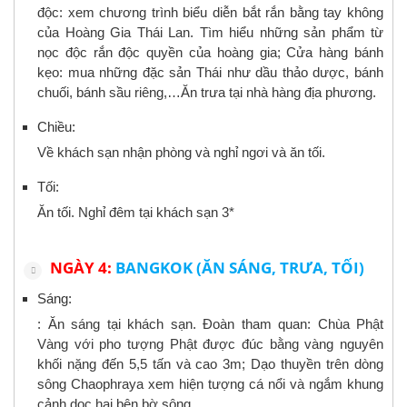
độc: xem chương trình biểu diễn bắt rắn bằng tay không
của Hoàng Gia Thái Lan. Tìm hiểu những sản phẩm từ
nọc độc rắn độc quyền của hoàng gia; Cửa hàng bánh
kẹo: mua những đặc sản Thái như dầu thảo dược, bánh
chuối, bánh sầu riêng,…Ăn trưa tại nhà hàng địa phương.
Chiều:
Về khách sạn nhận phòng và nghỉ ngơi và ăn tối.
Tối:
Ăn tối. Nghỉ đêm tại khách sạn 3*
NGÀY 4:
BANGKOK (ĂN SÁNG, TRƯA, TỐI)
Sáng:
: Ăn sáng tại khách sạn. Đoàn tham quan: Chùa Phật
Vàng với pho tượng Phật được đúc bằng vàng nguyên
khối nặng đến 5,5 tấn và cao 3m; Dạo thuyền trên dòng
sông Chaophraya xem hiện tượng cá nổi và ngắm khung
cảnh dọc hai bên bờ sông.