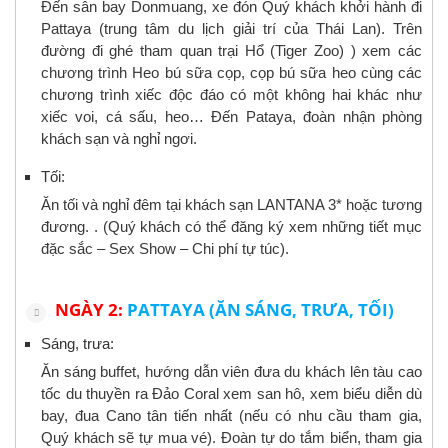
Đến sân bay Donmuang, xe đón Quý khách khởi hành đi
Pattaya (trung tâm du lịch giải trí của Thái Lan). Trên
đường đi ghé tham quan trại Hổ (Tiger Zoo) ) xem các
chương trình Heo bú sữa cọp, cọp bú sữa heo cùng các
chương trình xiếc độc đáo có một không hai khác như
xiếc voi, cá sấu, heo… Đến Pataya, đoàn nhận phòng
khách sạn và nghỉ ngơi.
Tối:
Ăn tối và nghỉ đêm tại khách sạn LANTANA 3* hoặc tương
đương. . (Quý khách có thể đăng ký xem những tiết mục
đặc sắc – Sex Show – Chi phí tự túc).
NGÀY 2:
PATTAYA (ĂN SÁNG, TRƯA, TỐI)
Sáng, trưa:
Ăn sáng buffet, hướng dẫn viên đưa du khách lên tàu cao
tốc du thuyền ra Đảo Coral xem san hô, xem biểu diễn dù
bay, đua Cano tân tiến nhất (nếu có nhu cầu tham gia,
Quý khách sẽ tự mua vé). Đoàn tự do tắm biển, tham gia