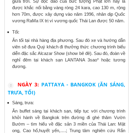
giữa trời. Sự độc đáo của bức tượng Phật lớn này là
được khắc nổi bằng vàng ròng 24 kara, cao 130 m, rộng
hơn 70m, được xây dựng vào năm 1996, nhân dịp Quốc
vương RaMa IX trị vì vương quốc Thái Lan được 50 năm.
Tối:
Ăn tối tại nhà hàng địa phương. Sau đó xe và hướng dẫn
viên sẽ đưa Quý khách đi thưởng thức chương trình biểu
diễn đặc sắc Alcazar Show (show bê đê). Sau đó, đoàn về
nghỉ đêm tại khách sạn LANTANA 3sao* hoặc tương
đương.
NGÀY 3:
PATTAYA - BANGKOK (ĂN SÁNG,
TRƯA, TỐI)
Sáng, trưa:
Ăn buffet sáng tại khách sạn, tiếp tục với chương trình
khởi hành về Bangkok trên đường đi ghé thăm Vườn
Bướm – tìm hiểu về đặc sản 3 miền của Thái Lan: Mật
ong, Cao hổ,huyết yến,….; Trung tâm nghiên cứu Rắn