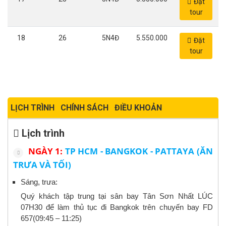
Đặt
tour
18
26
5N4Đ
5.550.000
Đặt
tour
LỊCH TRÌNH
CHÍNH SÁCH
ĐIỀU KHOẢN
Lịch trình
NGÀY 1:
TP HCM - BANGKOK - PATTAYA (ĂN
TRƯA VÀ TỐI)
Sáng, trưa:
Quý khách tập trung tại sân bay Tân Sơn Nhất LÚC
07H30 để làm thủ tục đi Bangkok trên chuyến bay FD
657(09:45 – 11:25)