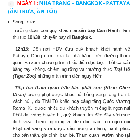
NGÀY 1:
NHA TRANG – BANGKOK - PATTAYA
(ĂN TRƯA, ĂN TỐI)
Sáng, trưa:
Trưởng đoàn đón quý khách tại
sân bay Cam Ranh
làm
thủ tục
10h30
chuyến bay đi
Bangkok
.
12h15:
Đến nơi HDV đưa quý khách khởi hành về
Pattaya, Dùng cơm trưa tại nhà hàng, trên đường tham
quan: và xem chương trình biểu diễn đặc biệt – bắt cá sấu
bắng tay không, chiêm ngưỡng và thưởng thức
Trại Hổ
(Tiger Zoo)
những màn trình diễn nguy hiểm.
Tiếp tục tham quan trân bảo phật sơn (Khao Chee
Chan)
tượng phật được khắc nổi bằng vàng ròng trên 1
vách núi , do Thái Tử khắc hoạ dâng tặng Quốc Vương
Rama IX, được nhiều du khách truyền miệng là ngọn núi
Phật dát vàng huyền bí, quý khách tìm đến đây với mục
đích vừa chiêm ngưỡng vẻ đẹp độc đáo của ngọn núi
Phật dát vàng vừa được cầu mong an lành, hạnh phúc
cho bản thân, gia đình, bạn bè. Tham quan
vườn nho tại