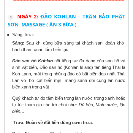
NGÀY 2:
ĐẢO KOHLAN – TRÂN BẢO PHẬT
SƠN- MASSAGE ( ĂN 3 BỮA )
Sáng, trưa:
Sáng:
Sau khi dùng bữa sáng tại khách sạn, đoàn khởi
hành tham quan tắm biển tại:
Đảo san hô Kohlan
nổi tiếng sự đa dạng của san hô và
sinh vật biển, Đảo san hô (Kohlan Island) tên tiếng Thái là
Koh Lann, một trong những đảo có bãi biển đẹp nhất Thái
Lan với bờ cát biển mịn màng sánh đôi cùng làn nuớc
biển xanh trong vắt
Quý khách tự do tắm biển trong làn nước trong xanh hoặc
tự túc tham gia các trò chơi như:
Dù kéo, Moto nước, lặn
biển…
Trưa: Đoàn về đất liền dùng cơm trưa.