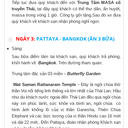
Tiếp tục đưa quý khách đến với
Trung Tâm MASA cổ
truyền Thái,
tại đây quý khách có thể thư dãn, ấn huyệt,
massa trong vòng 1 giờ. Công ty gởi tặng.Sau đó xe đưa
quý khách về khách sạn nhận phòng nghỉ ngơi.
NGÀY 3:
PATTAYA - BANGKOK (ĂN 3 BỮA)
Sáng:
Sau bữa điểm tâm tại khách sạn, quý khách trả phòng,
khởi hành về
Bangkok
. Trên đường tham quan:
Trung tâm đặc sản 03 miền –
Butterfly Garden
Wat Saman Rattanaram Temple
– Đây là ngôi chùa thờ
thần Voi nổi tiếng linh thiêng và lớn nhất của Thái Lan. Hầu
như du khách nước ngoài đến Thái Lan đều qua ngôi chùa
này xin phúc lành, sức khỏe và bình an, ngôi chùa có
hình ảnh khổng lồ của vị thần Ganesha, Thiên Chúa
Elephant và các bức tượng của vị thần Hindu cao 16 mét
và dài 22 mét.. Đến Pattaya, đoàn nhận phòng Khách sạn