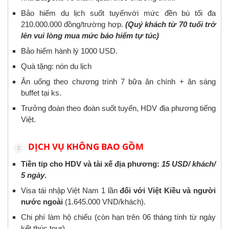
Bảo hiểm du lịch suốt tuyếnvới mức đền bù tối đa
210.000.000 đồng/trường hợp.
(Quý khách từ 70 tuổi trở
lên vui lòng mua mức bảo hiểm tự túc)
Bảo hiểm hành lý 1000 USD.
Quà tặng: nón du lịch
Ăn uống theo chương trình 7 bữa ăn chính + ăn sáng
buffet tại ks.
Trưởng đoàn theo đoàn suốt tuyến, HDV địa phương tiếng
Việt.
DỊCH VỤ KHÔNG BAO GỒM
Tiền tip cho HDV và tài xế địa phương:
15 USD/ khách/
5 ngày
.
Visa tái nhập Việt Nam 1 lần
đối với Việt Kiều và người
nước ngoài
(1.645.000 VND/khách).
Chi phí làm hộ chiếu (còn hạn trên 06 tháng tính từ ngày
kết thúc tour).