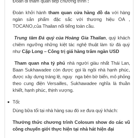
Đoàn đi tham quan tiêp chương trình
:
Đoàn khởi hành
tham quan cửa hàng đồ da
với hàng
ngàn sản phẩm đặc sắc với thương hiệu OA ,
TOCANO,của Thailan nổi tiếng toàn cầu.
Trung tâm Đá quý của Hoàng Gia Thailan
, quý khách
chiêm ngưỡng những kiệt tác nghệ thuật làm từ đá quý
như
Cặp Long – Công trị giá hàng trăm ngàn USD
Tham quan nha tỷ phú
nhà người giàu nhất Thái Lan,
Baan Sukhawadee còn được gọi là ngôi nhà hạnh phúc,
được xây dựng tráng lệ, nguy nga bên bờ biển, mô phỏng
theo cung điện Versailles, Sukhawadee nghĩa là thuần
khiết, hạnh phúc, thịnh vượng.
Tối:
Dùng bữa tối tại nhà hàng sau đó xe đưa quý khách:
Thưởng thức chương trình Colosum show do các vũ
công chuyển giới thực hiện tại nhà hát hiện đại