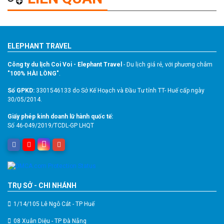
ELEPHANT TRAVEL
Công ty du lịch Coi Voi - Elephant Travel
- Du lịch giá rẻ, với phương châm
"100% HÀI LÒNG"
.
Số GPKD:
3301546133 do Sở Kế Hoạch và Đầu Tư tỉnh TT- Huế cấp ngày
30/05/2014.
Giấy phép kinh doanh lữ hành quốc tế:
Số 46-049/2019/TCDL-GP LHQT
TRỤ SỞ - CHI NHÁNH
1/14/105 Lê Ngô Cát - TP Huế
08 Xuân Diệu - TP Đà Nẵng