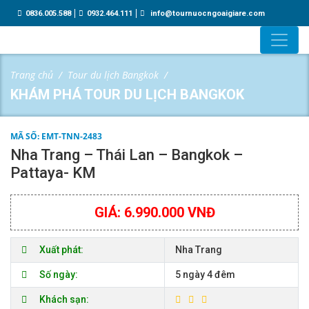
0836.005.588
0932.464.111
info@tournuocngoaigiare.com
Trang chủ
Tour du lịch Bangkok
KHÁM PHÁ TOUR DU LỊCH BANGKOK
MÃ SỐ: EMT-TNN-2483
Nha Trang – Thái Lan – Bangkok –
Pattaya- KM
GIÁ: 6.990.000 VNĐ
Xuất phát:
Nha Trang
Số ngày:
5 ngày 4 đêm
Khách sạn: