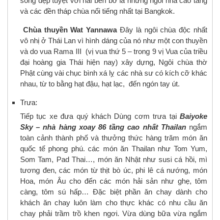
sông đẹp tuyệt vời hai bên bờ là những ngôi nhà cao tầng
và các đền tháp chùa nổi tiếng nhất tại Bangkok.
Chùa thuyền Wat Yannawa
Đây là ngôi chùa độc nhất
vô nhị ở Thái Lan vì hình dáng của nó như một con thuyền
và do vua Rama III (vị vua thứ 5 – trong 9 vị Vua của triều
đại hoàng gia Thái hiện nay) xây dựng, Ngôi chùa thờ
Phật cùng vài chục bình xá lỵ các nhà sư có kích cỡ khác
nhau, từ to bằng hạt đậu, hạt lạc, đến ngón tay út.
Trưa:
Tiếp tục xe đưa quý khách Dùng cơm trưa tại
Baiyoke
Sky – nhà hàng xoay 86 tầng cao nhất Thailan
ngắm
toàn cảnh thành phố và thưởng thức hàng trăm món ăn
quốc tế phong phú. các món ăn Thailan như Tom Yum,
Som Tam, Pad Thai…, món ăn Nhật như susi cá hồi, mì
tương đen, các món từ thịt bò úc, phi lê cá nướng, món
Hoa, món Âu cho đến các món hải sản như ghẹ, tôm
càng, tôm sú hấp… Đặc biệt phần ăn chay dành cho
khách ăn chay luôn làm cho thực khác có nhu cầu ăn
chay phải trầm trồ khen ngơi. Vừa dùng bữa vừa ngắm