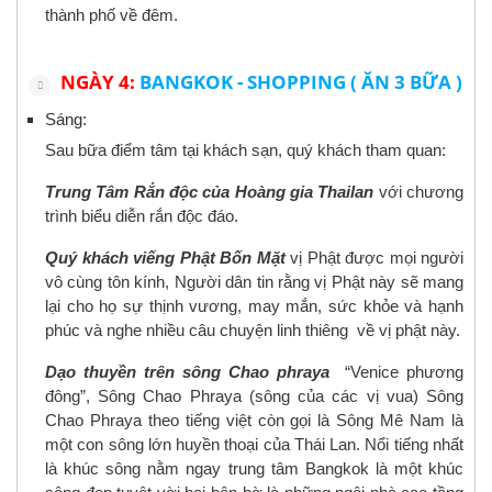
thành phố về đêm.
NGÀY 4:
BANGKOK - SHOPPING ( ĂN 3 BỮA )
Sáng:
Sau bữa điểm tâm tại khách sạn, quý khách tham quan:
Trung Tâm Rắn độc của Hoàng gia Thailan
với chương
trình biểu diễn rắn độc đáo.
Quý khách viếng Phật Bốn Mặt
vị Phật được mọi người
vô cùng tôn kính, Người dân tin rằng vị Phật này sẽ mang
lại cho họ sự thịnh vương, may mắn, sức khỏe và hạnh
phúc và nghe nhiều câu chuyện linh thiêng về vị phật này.
Dạo thuyền trên sông Chao phraya
“Venice phương
đông”, Sông Chao Phraya (sông của các vị vua) Sông
Chao Phraya theo tiếng việt còn gọi là Sông Mê Nam là
một con sông lớn huyền thoại của Thái Lan. Nổi tiếng nhất
là khúc sông nằm ngay trung tâm Bangkok là một khúc