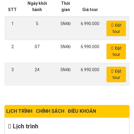
Ngày khởi
Thời
STT
hành
gian
Giá tour
1
5
5N4Đ
6.990.000
Đặt
tour
2
07
5N4Đ
6.990.000
Đặt
tour
3
24
5N4Đ
6.990.000
Đặt
tour
LỊCH TRÌNH
CHÍNH SÁCH
ĐIỀU KHOẢN
Lịch trình