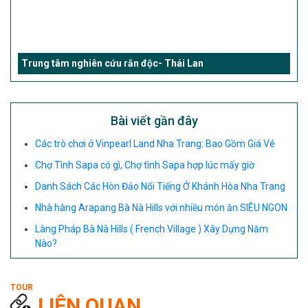
Trung tâm nghiên cứu rắn độc- Thái Lan
Bài viết gần đây
Các trò chơi ở Vinpearl Land Nha Trang: Bao Gồm Giá Vé
Chợ Tình Sapa có gì, Chợ tình Sapa hợp lúc mấy giờ
Danh Sách Các Hòn Đảo Nổi Tiếng Ở Khánh Hòa Nha Trang
Nhà hàng Arapang Bà Nà Hills với nhiều món ăn SIÊU NGON
Làng Pháp Bà Nà Hills ( French Village ) Xây Dựng Năm
Nào?
LIÊN QUAN