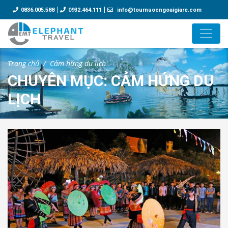
0836.005.588
0932.464.111
info@tournuocngoaigiare.com
Trang chủ
Cảm hứng du lịch
CHUYÊN MỤC: CẢM HỨNG DU
LỊCH