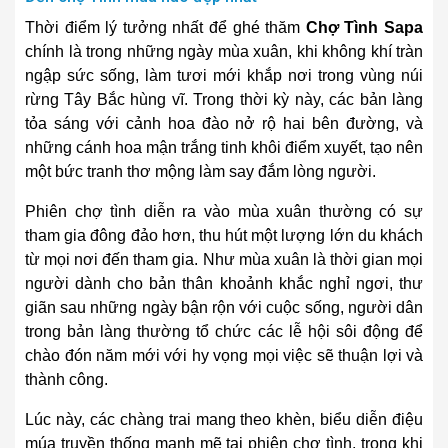
Thời điểm lý tưởng nhất để ghé thăm
Chợ Tình Sapa
chính là trong những ngày mùa xuân, khi không khí tràn
ngập sức sống, làm tươi mới khắp nơi trong vùng núi
rừng Tây Bắc hùng vĩ. Trong thời kỳ này, các bản làng
tỏa sáng với cảnh hoa đào nở rộ hai bên đường, và
những cánh hoa mận trắng tinh khôi điểm xuyết, tạo nên
một bức tranh thơ mộng làm say đắm lòng người.
Phiên chợ tình diễn ra vào mùa xuân thường có sự
tham gia đông đảo hơn, thu hút một lượng lớn du khách
từ mọi nơi đến tham gia. Như mùa xuân là thời gian mọi
người dành cho bản thân khoảnh khắc nghỉ ngơi, thư
giãn sau những ngày bận rộn với cuộc sống, người dân
trong bản làng thường tổ chức các lễ hội sôi động để
chào đón năm mới với hy vọng mọi việc sẽ thuận lợi và
thành công.
Lúc này, các chàng trai mang theo khèn, biểu diễn điệu
múa truyền thống mạnh mẽ tại phiên chợ tình, trong khi