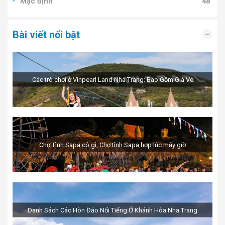
Mặc định
48
Bài viết nổi bật
Các trò chơi ở Vinpearl Land Nha Trang: Bao Gồm Giá Vé
Chợ Tình Sapa có gì, Chợ tình Sapa hợp lúc mấy giờ
Danh Sách Các Hòn Đảo Nổi Tiếng Ở Khánh Hòa Nha Trang