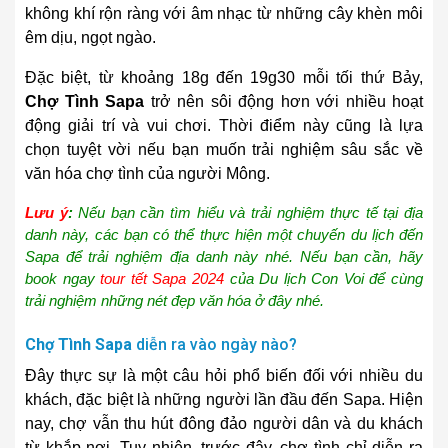
không khí rộn ràng với âm nhạc từ những cây khèn môi
êm dịu, ngọt ngào.
Đặc biệt, từ khoảng 18g đến 19g30 mỗi tối thứ Bảy,
Chợ Tình Sapa
trở nên sôi động hơn với nhiều hoạt
động giải trí và vui chơi. Thời điểm này cũng là lựa
chọn tuyệt vời nếu bạn muốn trải nghiệm sâu sắc về
văn hóa chợ tình của người Mông.
Lưu ý
:
Nếu bạn cần tìm hiểu và trải nghiệm thực tế tại địa
danh này, các bạn có thể thực hiện một chuyến du lịch đến
Sapa để trải nghiệm địa danh này nhé. Nếu bạn cần, hãy
book ngay
tour tết Sapa 2024
của Du lịch Con Voi để cùng
trải nghiệm những nét đẹp văn hóa ở đây nhé.
Chợ Tình Sapa
diễn ra vào ngày nào?
Đây thực sự là một câu hỏi phổ biến đối với nhiều du
khách, đặc biệt là những người lần đầu đến Sapa. Hiện
nay, chợ vẫn thu hút đông đảo người dân và du khách
từ khắp nơi. Tuy nhiên, trước đây, chợ tình chỉ diễn ra