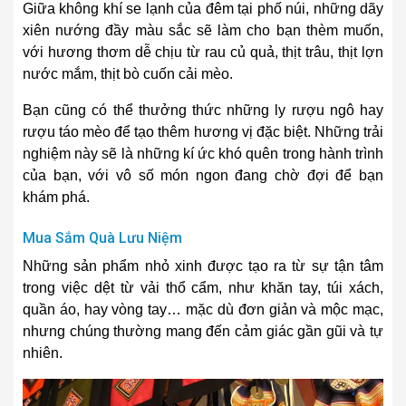
Giữa không khí se lạnh của đêm tại phố núi, những dãy
xiên nướng đầy màu sắc sẽ làm cho bạn thèm muốn,
với hương thơm dễ chịu từ rau củ quả, thịt trâu, thịt lợn
nước mắm, thịt bò cuốn cải mèo.
Bạn cũng có thể thưởng thức những ly rượu ngô hay
rượu táo mèo để tạo thêm hương vị đặc biệt. Những trải
nghiệm này sẽ là những kí ức khó quên trong hành trình
của bạn, với vô số món ngon đang chờ đợi để bạn
khám phá.
Mua Sắm Quà Lưu Niệm
Những sản phẩm nhỏ xinh được tạo ra từ sự tận tâm
trong việc dệt từ vải thổ cẩm, như khăn tay, túi xách,
quần áo, hay vòng tay… mặc dù đơn giản và mộc mạc,
nhưng chúng thường mang đến cảm giác gần gũi và tự
nhiên.