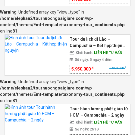
Warning
: Undefined array key "view_type" in
/home/elephan2/tournuocngoaigiare.com/wp-
content/themes/Emt-template/taxonomy-tour_continents.php
on line
81
Tour du lịch đi Lào –
Campuchia – Kết hợp thiện
nguyện
Khởi hành:
LIÊN HỆ TƯ VẤN
Số ngày:
5 ngày 4 đêm
đ
đ
6.950.000
5.950.000
Warning
: Undefined array key "view_type" in
/home/elephan2/tournuocngoaigiare.com/wp-
content/themes/Emt-template/taxonomy-tour_continents.php
on line
81
Tour hành hương phật giáo từ
HCM – Campuchia – 2 ngày
Khởi hành:
LIÊN HỆ TƯ VẤN
Số ngày:
2N1Đ