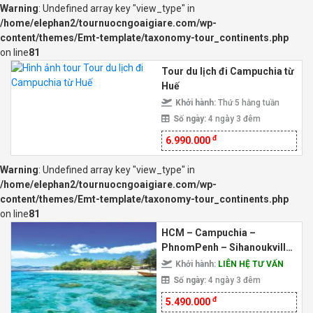
Warning
: Undefined array key "view_type" in
/home/elephan2/tournuocngoaigiare.com/wp-
content/themes/Emt-template/taxonomy-tour_continents.php
on line
81
Tour du lịch đi Campuchia từ
Huế
Khởi hành:
Thứ 5 hằng tuần
Số ngày:
4 ngày 3 đêm
đ
6.990.000
Warning
: Undefined array key "view_type" in
/home/elephan2/tournuocngoaigiare.com/wp-
content/themes/Emt-template/taxonomy-tour_continents.php
on line
81
HCM – Campuchia –
PhnomPenh – Sihanoukville
– Thiên đường cao nguyên
Khởi hành:
LIÊN HỆ TƯ VẤN
Bokor
Số ngày:
4 ngày 3 đêm
đ
5.490.000