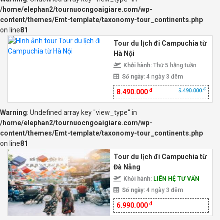
/home/elephan2/tournuocngoaigiare.com/wp-
content/themes/Emt-template/taxonomy-tour_continents.php
on line
81
Tour du lịch đi Campuchia từ
Hà Nội
Khởi hành:
Thứ 5 hằng tuần
Số ngày:
4 ngày 3 đêm
đ
đ
9.490.000
8.490.000
Warning
: Undefined array key "view_type" in
/home/elephan2/tournuocngoaigiare.com/wp-
content/themes/Emt-template/taxonomy-tour_continents.php
on line
81
Tour du lịch đi Campuchia từ
Đà Nẵng
Khởi hành:
LIÊN HỆ TƯ VẤN
Số ngày:
4 ngày 3 đêm
đ
6.990.000