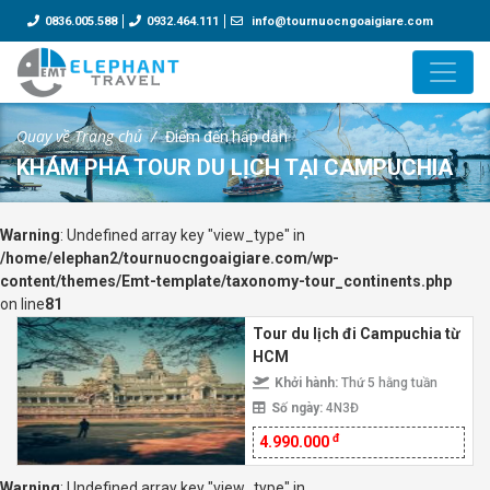
0836.005.588
0932.464.111
info@tournuocngoaigiare.com
Quay về Trang chủ
Điểm đến hấp dẫn
KHÁM PHÁ TOUR DU LỊCH TẠI CAMPUCHIA
Warning
: Undefined array key "view_type" in
/home/elephan2/tournuocngoaigiare.com/wp-
content/themes/Emt-template/taxonomy-tour_continents.php
on line
81
Tour du lịch đi Campuchia từ
HCM
Khởi hành:
Thứ 5 hằng tuần
Số ngày:
4N3Đ
đ
4.990.000
Warning
: Undefined array key "view_type" in