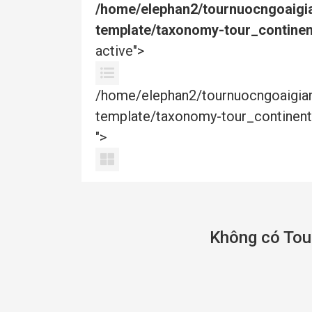
/home/elephan2/tournuocngoaigi
template/taxonomy-tour_continen
active">
/home/elephan2/tournuocngoaigi
template/taxonomy-tour_continent
">
Không có Tour