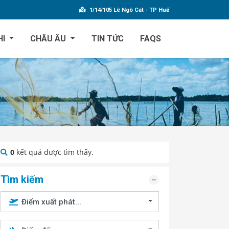
1/14/105 Lê Ngô Cát - TP Huế
HI
CHÂU ÂU
TIN TỨC
FAQS
0
kết quả được tìm thấy.
Tìm kiếm
Điểm xuất phát...