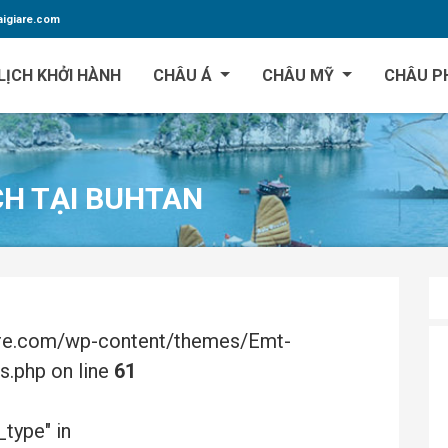
igiare.com
LỊCH KHỞI HÀNH
CHÂU Á
CHÂU MỸ
CHÂU P
CH TẠI BUHTAN
are.com/wp-content/themes/Emt-
s.php on line
61
_type" in