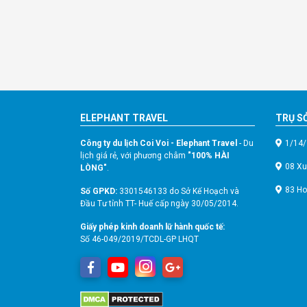
ELEPHANT TRAVEL
TRỤ SỞ
Công ty du lịch Coi Voi - Elephant Travel
- Du
1/14/
lịch giá rẻ, với phương châm
"100% HÀI
08 Xu
LÒNG"
.
83 Ho
Số GPKD:
3301546133 do Sở Kế Hoạch và
Đầu Tư tỉnh TT- Huế cấp ngày 30/05/2014.
Giấy phép kinh doanh lữ hành quốc tế:
Số 46-049/2019/TCDL-GP LHQT