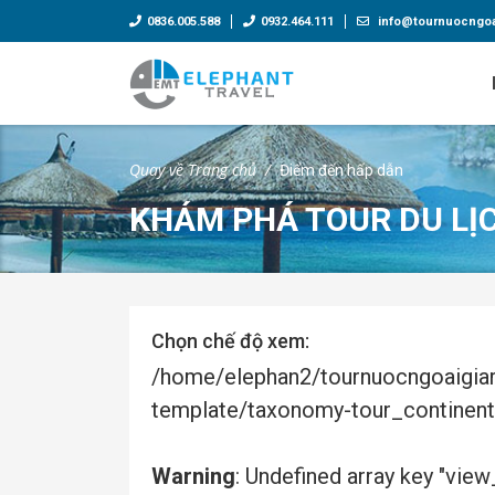
0836.005.588
0932.464.111
info@tournuocngoa
Quay về Trang chủ
Điểm đến hấp dẫn
KHÁM PHÁ TOUR DU LỊ
Chọn chế độ xem:
/home/elephan2/tournuocngoaigi
template/taxonomy-tour_continent
Warning
: Undefined array key "view