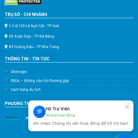
TRỤ SỞ - CHI NHÁNH
1/14/105 Lê Ngô Cát - TP Huế
08 Xuân Diệu - TP Đà Nẵng
83 Hoàng Diệu - TP Nha Trang
THÔNG TIN - TIN TỨC
Sitemaps
FAQs – Những câu hỏi thường gặp
Cảm hứng du lịch
PHƯƠNG THỨC THANH TOÁN
×
Hỗ Trợ Viên
💬
Đang hoạt động
Xin chào! Chúng tôi vẫn hoạt động để hỗ trợ bạn!