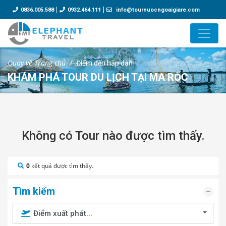
0836.005.588
0932.464.111
info@tournuocngoaigiare.com
Quay về Trang chủ
Điểm đến hấp dẫn
KHÁM PHÁ TOUR DU LỊCH TẠI MA RỐC
Không có Tour nào được tìm thấy.
0
kết quả được tìm thấy.
Tìm kiếm
Điểm xuất phát...