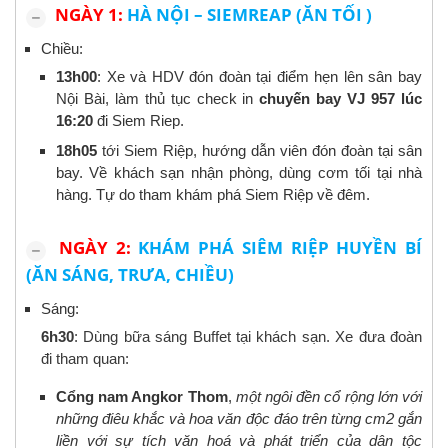
NGÀY 1:
HÀ NỘI – SIEMREAP (ĂN TỐI )
Chiều:
13h00
: Xe và HDV đón đoàn tại điểm hẹn lên sân bay
Nội Bài, làm thủ tục check in
chuyến bay VJ 957 lúc
16:20
đi Siem Riep.
1
8
h0
5
tới Siem Riệp, hướng dẫn viên đón đoàn tại sân
bay. Về khách sạn nhận phòng, dùng cơm tối tại nhà
hàng. Tự do tham khám phá Siem Riệp về đêm.
NGÀY 2:
KHÁM PHÁ SIÊM RIỆP HUYỀN BÍ
(ĂN SÁNG, TRƯA, CHIỀU)
Sáng:
6h30
: Dùng bữa sáng Buffet tại khách sạn. Xe đưa đoàn
đi tham quan:
Cổng nam Angkor Thom
,
một ngôi đền cổ rộng lớn với
những điêu khắc và hoa văn độc đáo trên từng cm2 gắn
liền với sự tích văn hoá và phát triển của dân tộc