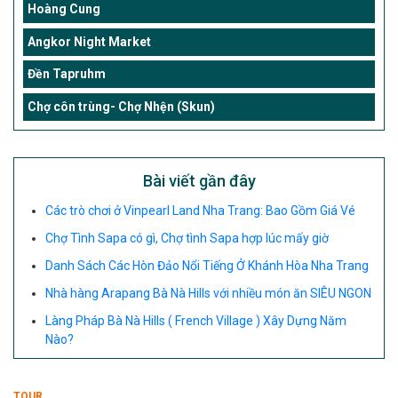
Hoàng Cung
Angkor Night Market
Đền Tapruhm
Chợ côn trùng- Chợ Nhện (Skun)
Bài viết gần đây
Các trò chơi ở Vinpearl Land Nha Trang: Bao Gồm Giá Vé
Chợ Tình Sapa có gì, Chợ tình Sapa hợp lúc mấy giờ
Danh Sách Các Hòn Đảo Nổi Tiếng Ở Khánh Hòa Nha Trang
Nhà hàng Arapang Bà Nà Hills với nhiều món ăn SIÊU NGON
Làng Pháp Bà Nà Hills ( French Village ) Xây Dựng Năm
Nào?