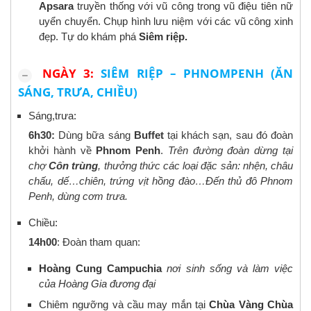
Apsara
truyền thống với vũ công trong vũ điệu tiên nữ
uyển chuyển. Chụp hình lưu niệm với các vũ công xinh
đẹp. Tự do khám phá
Siêm riệp.
NGÀY 3:
SIÊM RIỆP – PHNOMPENH (ĂN
SÁNG, TRƯA, CHIỀU)
Sáng,trưa:
6h30:
Dùng bữa sáng
Buffet
tại khách sạn, sau đó đoàn
khởi hành về
Phnom Penh
.
Trên đường đoàn dừng tại
chợ
Côn trùng
, thưởng thức các loại đặc sản: nhện, châu
chấu, dế…chiên, trứng vịt hồng đào…Đến thủ đô Phnom
Penh, dùng cơm trưa.
Chiều:
14h00
: Đoàn tham quan:
Hoàng Cung Campuchia
nơi sinh sống và làm việc
của Hoàng Gia đương đại
Chiêm ngưỡng và cầu may mắn tại
Chùa Vàng
Chùa