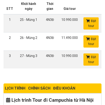
Khởi hành
Thời
STT
ngày
gian
Giá tour
1
25 - Mùng 1
4N3Đ
10.990.000
Đặt
tour
2
26 - Mùng 2
4N3Đ
11.490.000
Đặt
tour
3
27 - Mùng 3
4N3Đ
10.990.000
Đặt
tour
LỊCH TRÌNH
CHÍNH SÁCH
ĐIỀU KHOẢN
Lịch trình Tour đi Campuchia từ Hà Nội