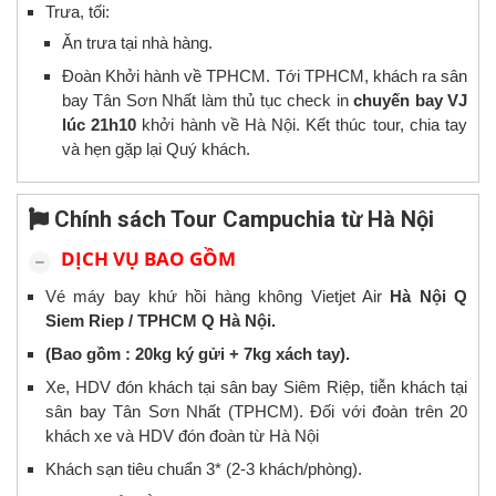
Trưa, tối:
Ăn trưa tại nhà hàng.
Đoàn Khởi hành về TPHCM. Tới TPHCM, khách ra sân
bay Tân Sơn Nhất làm thủ tục check in
chuyến bay
VJ
lúc 21h
1
0
khởi hành về Hà Nội. Kết thúc tour, chia tay
và hẹn gặp lại Quý khách.
Chính sách Tour Campuchia từ Hà Nội
DỊCH VỤ BAO GỒM
Vé máy bay khứ hồi hàng không Vietjet Air
Hà Nội
Q
Siem Riep / TP
HCM
Q
Hà Nội
.
(Bao gồm :
20
kg ký gửi + 7kg xách tay).
Xe, HDV đón khách tại sân bay Siêm Riệp, tiễn khách tại
sân bay Tân Sơn Nhất (TPHCM). Đối với đoàn trên 20
khách xe và HDV đón đoàn từ Hà Nội
Khách sạn tiêu chuẩn 3* (2-3 khách/phòng).