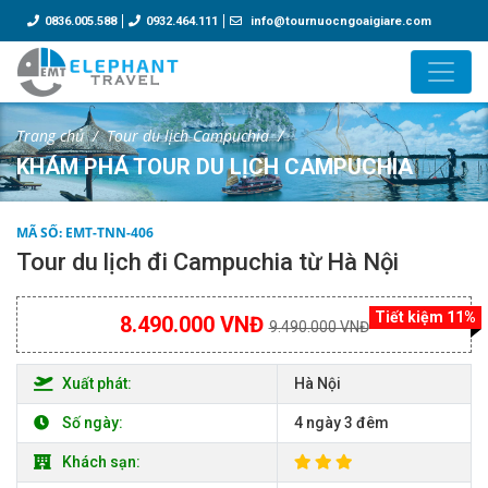
0836.005.588
0932.464.111
info@tournuocngoaigiare.com
Trang chủ
Tour du lịch Campuchia
KHÁM PHÁ TOUR DU LỊCH CAMPUCHIA
MÃ SỐ: EMT-TNN-406
Tour du lịch đi Campuchia từ Hà Nội
Tiết kiệm 11%
8.490.000 VNĐ
9.490.000 VNĐ
Xuất phát:
Hà Nội
Số ngày:
4 ngày 3 đêm
Khách sạn: