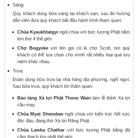
Sáng:
Qúy khách dùng bữa sáng tại khách sạn, sau đó hướng
dẫn viên đưa quý khách bắt đầu hành trình tham quan:
Chùa Kyaukhtatgyi
ngôi chùa với bức tượng Phật nằm
lớn thứ 4 thế giới.
Chợ Bogyoke
với tên gọi cũ là chợ Scott, nơi quý
khách có thể lựa chọn cho mình rất nhiều loại quà lưu
niệm khác nhau.
Trưa:
Đoàn dùng bữa trưa tại nhà hàng địa phương, nghỉ ngơi.
Sau bữa trưa, quý khách tới thăm quan:
Bảo tàng Xá lợi Phật Thone Wain
làm lễ thỉnh Xá lợi
cầu may.
C
hùa Myat Shwedaw
ngôi chùa với kiến trúc hết sức
độc đáo, đang thờ Xá lợi Răng Phật.
Chùa Lawka Chathar
với bức tượng Phật bằng đá
cẩm thạch lớn nhất thế giới.