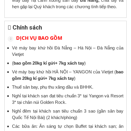
Máy bay hạ cánh xuống sân bay
Đà Nẵng,
chia tay và
hẹn gặp lại Quý khách trong các chương tình tiếp theo.
Chính sách
DỊCH VỤ BAO GỒM
Vé máy bay khứ hồi Đà Nẵng – Hà Nội – Đà Nẵng của
Vietjet
(
bao gồm 20kg kí gửi+ 7kg xách tay
)
Vé máy bay khứ hồi HÀ NỘI – YANGON của Vietjet (
bao
gồm 20kg kí gửi+ 7kg xách tay
)
Thuế sân bay, phụ thu xăng dầu và BHHK.
Nghỉ tại khách sạn đạt tiêu chuẩn 3* tại Yangon và Resort
3* tại chân núi Golden Rock.
Nghỉ đêm tại khách sạn tiêu chuẩn 3 sao (gần sân bay
Quốc Tế Nội Bài) (2 khách/phòng)
Các bữa ăn: Ăn sáng tự chọn Buffet tại khách sạn; ăn