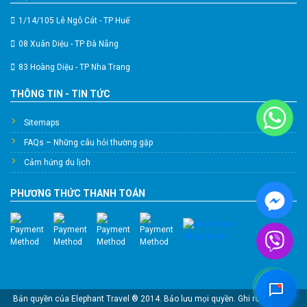
1/14/105 Lê Ngô Cát - TP Huế
08 Xuân Diệu - TP Đà Nẵng
83 Hoàng Diệu - TP Nha Trang
THÔNG TIN - TIN TỨC
Sitemaps
FAQs – Những câu hỏi thường gặp
Cảm hứng du lịch
PHƯƠNG THỨC THANH TOÁN
Hỗ Trợ Viên
Đang hoạt động
Bản quyền của Elephant Travel ® 2014. Bảo lưu mọi quyền. Ghi rõ nguồn ®