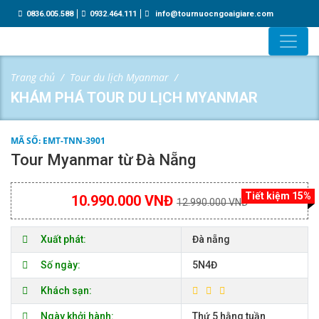
0836.005.588
0932.464.111
info@tournuocngoaigiare.com
Trang chủ
Tour du lịch Myanmar
KHÁM PHÁ TOUR DU LỊCH MYANMAR
MÃ SỐ: EMT-TNN-3901
Tour Myanmar từ Đà Nẵng
Tiết kiệm 15%
10.990.000 VNĐ
12.990.000 VNĐ
Xuất phát:
Đà nẵng
Số ngày:
5N4Đ
Khách sạn:
Ngày khởi hành:
Thứ 5 hằng tuần