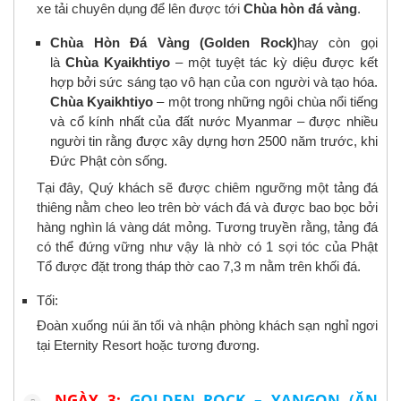
xe tải chuyên dụng để lên được tới
Chùa hòn đá vàng
.
Chùa Hòn Đá Vàng (Golden Rock)
hay còn gọi
là
Chùa Kyaikhtiyo
– một tuyệt tác kỳ diệu được kết
hợp bởi sức sáng tạo vô hạn của con người và tạo hóa.
Chùa Kyaikhtiyo
– một trong những ngôi chùa nổi tiếng
và cổ kính nhất của đất nước Myanmar – được nhiều
người tin rằng được xây dựng hơn 2500 năm trước, khi
Đức Phật còn sống.
Tại đây, Quý khách sẽ được chiêm ngưỡng một tảng đá
thiêng nằm cheo leo trên bờ vách đá và được bao bọc bởi
hàng nghìn lá vàng dát mỏng. Tương truyền rằng, tảng đá
có thể đứng vững như vậy là nhờ có 1 sợi tóc của Phật
Tổ được đặt trong tháp thờ cao 7,3 m nằm trên khối đá.
Tối:
Đoàn xuống núi ăn tối và nhận phòng khách sạn nghỉ ngơi
tại Eternity Resort hoặc tương đương.
NGÀY 3:
GOLDEN ROCK – YANGON (ĂN