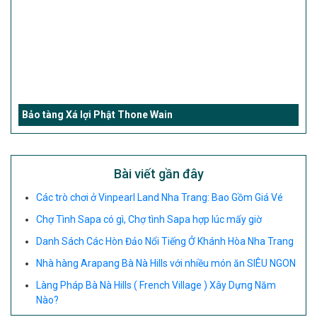
Bảo tàng Xá lợi Phật Thone Wain
Bài viết gần đây
Các trò chơi ở Vinpearl Land Nha Trang: Bao Gồm Giá Vé
Chợ Tình Sapa có gì, Chợ tình Sapa hợp lúc mấy giờ
Danh Sách Các Hòn Đảo Nổi Tiếng Ở Khánh Hòa Nha Trang
Nhà hàng Arapang Bà Nà Hills với nhiều món ăn SIÊU NGON
Làng Pháp Bà Nà Hills ( French Village ) Xây Dựng Năm
Nào?