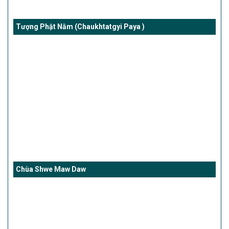
Tượng Phật Nằm (Chaukhtatgyi Paya )
Chùa Shwe Maw Daw