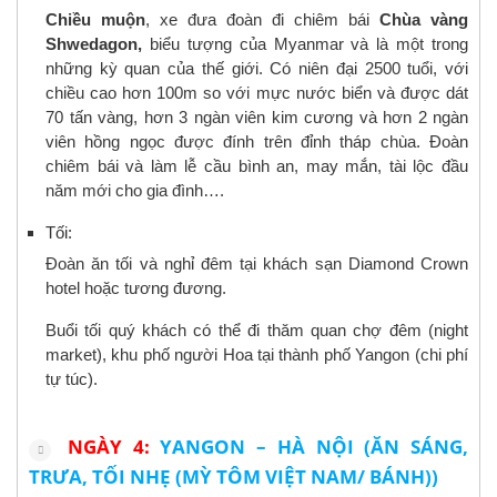
Chiều muộn
, xe đưa đoàn đi chiêm bái
Chùa vàng
Shwedagon,
biểu tượng của Myanmar và là một trong
những kỳ quan của thế giới. Có niên đại 2500 tuổi, với
chiều cao hơn 100m so với mực nước biển và được dát
70 tấn vàng, hơn 3 ngàn viên kim cương và hơn 2 ngàn
viên hồng ngọc được đính trên đỉnh tháp chùa. Đoàn
chiêm bái và làm lễ cầu bình an, may mắn, tài lộc đầu
năm mới cho gia đình….
Tối:
Đoàn ăn tối và nghỉ đêm tại khách sạn Diamond Crown
hotel hoặc tương đương.
Buổi tối quý khách có thể đi thăm quan chợ đêm (night
market), khu phố người Hoa tại thành phố Yangon (chi phí
tự túc).
NGÀY 4:
YANGON – HÀ NỘI (ĂN SÁNG,
TRƯA, TỐI NHẸ (MỲ TÔM VIỆT NAM/ BÁNH))