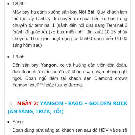
12h40:
Máy bay hạ cánh xuống sân bay
Nội Bài
, Quý khách làm
thủ tục lấy hành lý di chuyển ra ngoài bến xe bus trung
chuyển từ terminal 1 (sảnh đến nội địa) sang Terminal 2
(sảnh đi quốc tế) (xe bus miễn phí: tần xuất 10-15 phút/
chuyến. Thời gian hoạt động từ 06h00 sáng đến 01h00
sáng hôm sau)
17h55:
Đến sân bay
Yangon
, xe và hướng dẫn viên đón đoàn,
đưa đoàn đi ăn tối sau đó về khách sạn nhận phòng nghỉ
ngơi. Đoàn ngủ đêm tại khách sạn Diamond crown
Yangon hotel*** hoặc tương đương.
NGÀY 2:
YANGON - BAGO – GOLDEN ROCK
(ĂN SÁNG, TRƯA, TỐI)
Sáng:
Đoàn dùng bữa sáng tại khách sạn sau đó HDV và xe sẽ