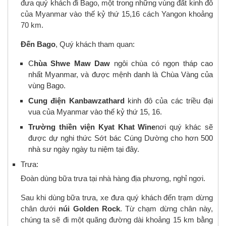
đưa quý khách đi Bago, một trong những vùng đất kinh đô
của Myanmar vào thế kỷ thứ 15,16 cách Yangon khoảng
70 km.
Đến Bago
, Quý khách tham quan:
C
hùa Shwe Maw Daw
ngôi chùa có ngọn tháp cao
nhất Myanmar, và được mệnh danh là Chùa Vàng của
vùng Bago.
Cung
điện Kanbawzathard
kinh đô của các triều đại
vua của Myanmar vào thế kỷ thứ 15, 16.
Trường thiền viện Kyat Khat Wine
nơi quý khác sẽ
được dự nghi thức Sớt bác Cúng Dường cho hơn 500
nhà sư ngày ngày tu niệm tại đây.
Trưa:
Đoàn dùng bữa trưa tại nhà hàng địa phương, nghỉ ngơi.
Sau khi dùng bữa trưa, xe đưa quý khách đến trạm dừng
chân dưới
núi Golden Rock
. Từ chạm dừng chân này,
chúng ta sẽ đi một quãng đường dài khoảng 15 km bằng