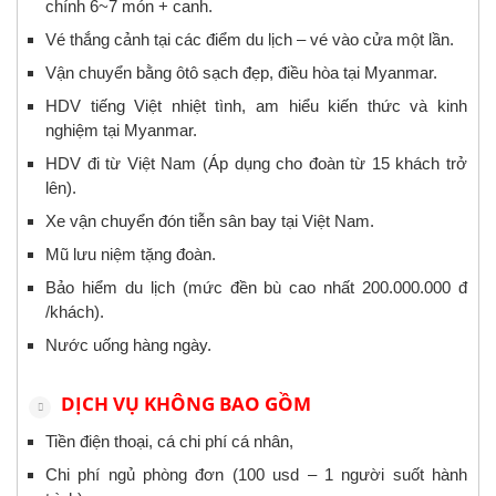
chính 6~7 món + canh.
Vé thắng cảnh tại các điểm du lịch – vé vào cửa một lần.
Vận chuyển bằng ôtô sạch đẹp, điều hòa tại Myanmar.
HDV tiếng Việt nhiệt tình, am hiểu kiến thức và kinh
nghiệm tại Myanmar.
HDV đi từ Việt Nam (Áp dụng cho đoàn từ 15 khách trở
lên).
Xe vận chuyển đón tiễn sân bay tại Việt Nam.
Mũ lưu niệm tặng đoàn.
Bảo hiểm du lịch (mức đền bù cao nhất 200.000.000 đ
/khách).
Nước uống hàng ngày.
DỊCH VỤ KHÔNG BAO GỒM
Tiền điện thoại, cá chi phí cá nhân,
Chi phí ngủ phòng đơn (100 usd – 1 người suốt hành