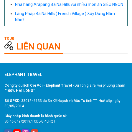
Nhà hàng Arapang Bà Nà Hills với nhiều món ăn SIÊU NGON
Làng Pháp Bà Nà Hills ( French Village ) Xây Dựng Năm
Nào?
LIÊN QUAN
ELEPHANT TRAVEL
Công ty du lịch Coi Voi - Elephant Travel
- Du lịch giá rẻ, với phương châm
"100% HÀI LÒNG"
.
Số GPKD:
3301546133 do Sở Kế Hoạch và Đầu Tư tỉnh TT- Huế cấp ngày
30/05/2014.
Giấy phép kinh doanh lữ hành quốc tế:
Số 46-049/2019/TCDL-GP LHQT