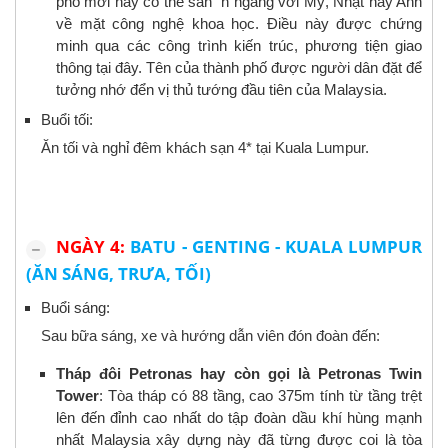
phố mới này có thể sán
h ngang với Mỹ, Nhật hay Anh
về mặt công nghệ khoa học. Điều này được chứng
minh qua các công trình kiến trúc, phương tiện giao
thông tại đây. Tên của thành phố được người dân đặt để
tưởng nhớ đển vị thủ tướng đầu tiên của Malaysia.
Buổi tối:
Ăn tối và nghỉ đêm khách sạn 4* tại Kuala Lumpur.
NGÀY 4:
BATU - GENTING - KUALA LUMPUR
(ĂN SÁNG, TRƯA, TỐI)
Buổi sáng:
Sau bữa sáng, xe và hướng dẫn viên đón đoàn đến:
Tháp đôi Petronas hay còn gọi là Petronas Twin
Tower
: Tòa tháp có 88 tầng, cao 375m tính từ tầng trệt
lên đến đỉnh cao nhất do tập đoàn dầu khí hùng mạnh
nhất Malaysia xây dựng này đã từng được coi là tòa