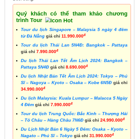
Quý khách có thể tham khảo chương
trình Tour
Tour du lịch Singapore – Malaysia 5 ngày 4 đêm
đ
từ Đà Nẵng
giá chỉ
11.990.000
Tour du lịch Thái Lan 5N4Đ: Bangkok – Pattaya
đ
giá chỉ
7.990.000
Du lịch Thái Lan Tết Âm Lịch 2024: Bangkok –
đ
Pattaya 5N4Đ
giá chỉ
8.690.000
Du lịch Nhật Bản Tết Âm Lịch 2024: Tokyo – Phú
Sĩ – Nagoya – Kyoto – Osaka – Kobe 6N5Đ
giá chỉ
đ
34.990.000
Du lịch Malaysia: Kuala Lumpur – Malacca 5 Ngày
đ
4 Đêm
giá chỉ
7.990.000
Tour du lịch Trung Quốc: Bắc Kinh – Thượng Hải
đ
– Tô Châu – Hàng Châu 7N6Đ
giá chỉ
24.990.000
Du Lịch Nhật Bản 6 Ngày 5 Đêm: Osaka – Kyoto –
đ
Nagato – Phú Sĩ – Tokyo
giá chỉ
31.990.000