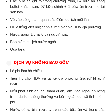
Các bữa ăn ghi rõ trong chương trình, 04 bữa ăn sáng
buffet khách sạn, 07 bữa chính + 1 bữa ăn trưa nhẹ tại
sân bay
Vé vào cổng tham quan các điểm du lịch một lần
HDV tiếng Việt nhiệt tình suốt tuyến và HDV địa phương
Nước uống: 1 chai 0.5l/ người/ ngày
Bảo hiểm du lịch nước ngoài
Quà tặng
DỊCH VỤ KHÔNG BAO GỒM
Lệ phí làm hộ chiếu
Tiền Tip cho HDV và tài xế địa phương:
25usd/ khách/
tour
Nếu phát sinh chi phí thăm quan, làm việc ngoài chương
trình du lịch thông thường và bên ngoài tour sẽ tính thêm
phí
Nước uống, bia, rượu… trong các bữa ăn và trong các