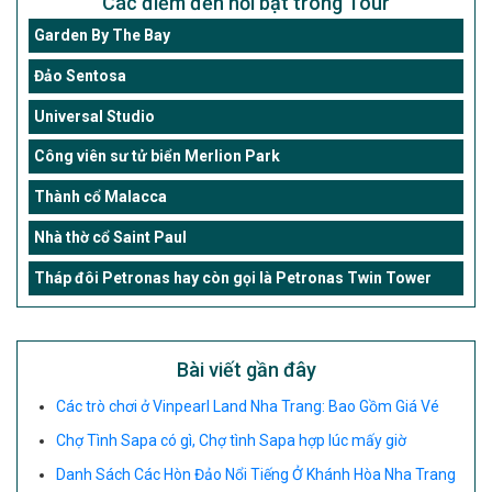
Các điểm đến nổi bật trong Tour
Garden By The Bay
Đảo Sentosa
Universal Studio
Công viên sư tử biển Merlion Park
Thành cổ Malacca
Nhà thờ cổ Saint Paul
Tháp đôi Petronas hay còn gọi là Petronas Twin Tower
Bài viết gần đây
Các trò chơi ở Vinpearl Land Nha Trang: Bao Gồm Giá Vé
Chợ Tình Sapa có gì, Chợ tình Sapa hợp lúc mấy giờ
Danh Sách Các Hòn Đảo Nổi Tiếng Ở Khánh Hòa Nha Trang