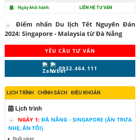
Ngày khởi hành:
LIÊN HỆ TƯ VẤN
Điểm nhấn Du lịch Tết Nguyên Đán
2024: Singapore - Malaysia từ Đà Nẵng
YÊU CẦU TƯ VẤN
0932.464.111
LỊCH TRÌNH
CHÍNH SÁCH
ĐIỀU KHOẢN
Lịch trình
NGÀY 1:
ĐÀ NẴNG - SINGAPORE (ĂN TRƯA
NHẸ, ĂN TỐI)
Buổi sáng: