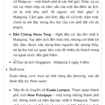
cổ Malacca – một thành phố di sản thế giới. Khác xa so
với sự nhộn nhịp và sầm uất của một địa điểm du lịch,
nó là một khu phố “đi ngược với thời gian” ở
Malaysia. Cảm giác yên tĩnh, đầy vẻ cổ kính, trầm mặc
chính là nét đặc trưng thu hút của con phố đối với du
khách.
Đền Cheng Hoon Teng
– Ngôi đền cổ, lâu đời nhất ở
Malaysia. Tuy diện tích đền khá nhỏ, nhưng với thiết kế
độc đáo, được xây dựng theo nguyên tắc phong thủy,
nó lại thu hút sự quan tâm của rất nhiều du khách trong
và ngoài nước đến ghé thăm.
Buổi trưa:
Đoàn dùng cơm trưa tại nhà hàng địa phương, sau đó
đoàn tiếp tục tham quan:
Tiếp đó di chuyển về
Kuala Lumpur,
Tham quan thành
phố mới
New Putrajaya
– một trong những thành phố
trẻ, thông minh và hiện đại bậc nhất ở Malaysia. Thành