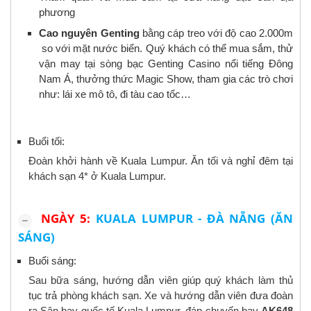
phương
Cao nguyên Genting
bằng cáp treo với độ cao 2.000m
so với mặt nước biển. Quý khách có thể mua sắm, thử
vận may tại sòng bạc Genting Casino nổi tiếng Đông
Nam Á, thưởng thức Magic Show, tham gia các trò chơi
như: lái xe mô tô, đi tàu cao tốc…
Buổi tối:
Đoàn khởi hành về Kuala Lumpur. Ăn tối và nghỉ đêm tại
khách sạn 4* ở Kuala Lumpur.
NGÀY 5:
KUALA LUMPUR - ĐÀ NẴNG (ĂN
SÁNG)
Buổi sáng:
Sau bữa sáng, hướng dẫn viên giúp quý khách làm thủ
tục trả phòng khách sạn. Xe và hướng dẫn viên đưa đoàn
ra Sân bay quốc tế Kuala Lumpur, đáp chuyến bay
AK648