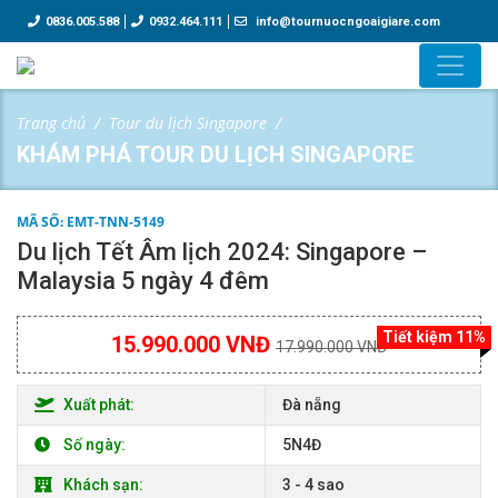
0836.005.588
0932.464.111
info@tournuocngoaigiare.com
Trang chủ
Tour du lịch Singapore
KHÁM PHÁ TOUR DU LỊCH SINGAPORE
MÃ SỐ: EMT-TNN-5149
Du lịch Tết Âm lịch 2024: Singapore –
Malaysia 5 ngày 4 đêm
Tiết kiệm 11%
15.990.000 VNĐ
17.990.000 VNĐ
Xuất phát:
Đà nẵng
Số ngày:
5N4Đ
Khách sạn:
3 - 4 sao