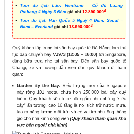
Tour du lịch Lào: Vientiane – Cố đô Luang
đ
Prabang 4 Ngày 3 Đêm
giá chỉ
12.890.000
Tour du lịch Hàn Quốc 5 Ngày 4 Đêm: Seoul –
đ
Nami – Everland
giá chỉ
13.990.000
Quý khách tập trung tại sân bay quốc tế Đà Nẵng, làm thủ
tục đáp chuyến bay
VJ973 (12:05 – 16:00)
tới Singapore,
dùng bữa trưa nhẹ tại sân bay. Đến sân bay quốc tế
Changi, xe và hướng dẫn viên đón quý khách đi tham
quan:
Garden By the Bay:
Biểu tượng mới của Singapore
này rộng 101 hecta, chứa hơn 250.000 loài cây quý
hiếm. Quý khách sẽ có cơ hội ngắm nhìn những “siêu
cây” ấn tượng, cao 16 tầng là nơi tích trữ nước mưa,
tạo ra năng lượng mặt trời và có vai trò như ống thông
gió cho nhà kính công viên
(Quý khách tham quan khu
vực bên ngoài nhà kính)