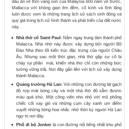
dấu ấn về thời vàng son của Malaysia 600 năm về trước,
Mallacca với không gian êm đềm, cổ kính và tĩnh lặng
luôn được xem là những trang lịch sử sách sinh động và
quý giá trong lịch sử hình thành và phát triển của đất nước
này.
Nhà thờ cổ Saint Paul:
Nằm ngay trung tâm thành phố
Malacca. Nhà nhờ này được xây dựng bởi người Bồ
Đào Nha theo lối kiến trúc đặc trưng của người Châu
Âu. Nhưng sau một thời gian, nhà thờ gặp sự cố bị
cháy rụi phần mái, khiến nhà thơ chỉ còn những bức
tường vững trãi. Nơi đây gắn liền với lịch sử xây dựng
thành Malacca.
Quảng trường Hà Lan:
Với những con đường lát gạch
đỏ rợp mát bóng cây và một nhà thờ đỏ sẫm đượm
màu quá khứ. Một công viên nho nhỏ với mô phỏng
chiếc cối xay gió và những cụm cây xanh um điểm
xuyết những bông hoa nhắc nhở thời kỳ người Hà Lan
ngự trị nơi đây.
Phố đi bộ Jonker
là con đường nổi tiếng nhất khu phố